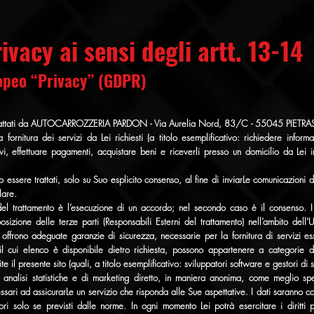
ivacy ai sensi degli artt. 13-14
opeo “Privacy” (GDPR)
sono trattati da AUTOCARROZZERIA PARDON - Via Aurelia Nord, 83/C - 55045 PIETR
a fornitura dei servizi da Lei richiesti (a titolo esemplificativo: richiedere informa
vi, effettuare pagamenti, acquistare beni e riceverli presso un domicilio da Lei i
bero essere trattati, solo su Suo esplicito consenso, al fine di inviarLe comunicazion
lare.
el trattamento è l’esecuzione di un accordo; nel secondo caso è il consenso. I
osizione delle terze parti (Responsabili Esterni del trattamento) nell’ambito del
 offrono adeguate garanzie di sicurezza, necessarie per la fornitura di servizi es
 il cui elenco è disponibile dietro richiesta, possono appartenere a categorie d
ite il presente sito (quali, a titolo esemplificativo: sviluppatori software e gestori di 
 di analisi statistiche e di marketing diretto, in maniera anonima, come meglio spe
essari ad assicurarLe un servizio che risponda alle Sue aspettative. I dati saranno co
iori solo se previsti dalle norme. In ogni momento Lei potrà esercitare i diritti 