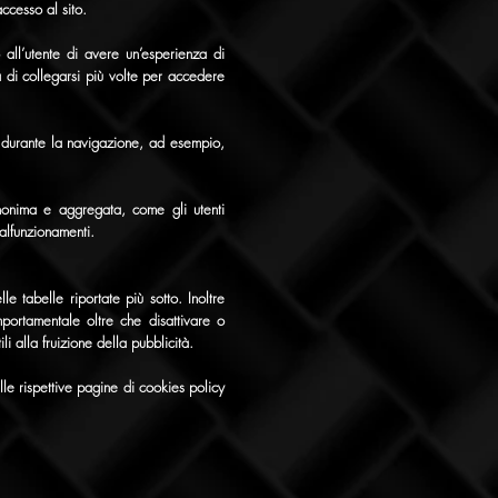
ccesso al sito.
all’utente di avere un’esperienza di
 di collegarsi più volte per accedere
e durante la navigazione, ad esempio,
anonima e aggregata, come gli utenti
malfunzionamenti.
le tabelle riportate più sotto. Inoltre
mportamentale oltre che disattivare o
i alla fruizione della pubblicità.
lle rispettive pagine di cookies policy