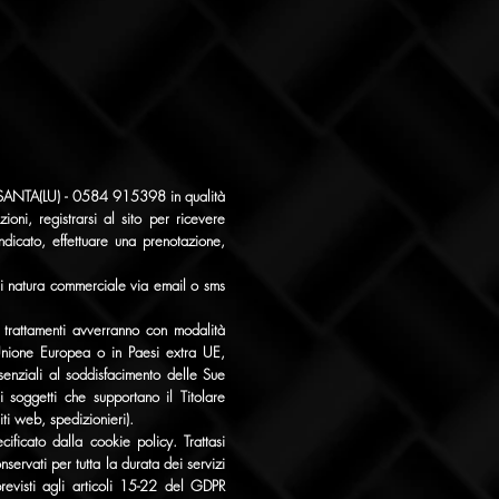
ASANTA(LU) - 0584 915398 in qualità
zioni, registrarsi al sito per ricevere
ndicato, effettuare una prenotazione,
i di natura commerciale via email o sms
 trattamenti avverranno con modalità
l’Unione Europea o in Paesi extra UE,
senziali al soddisfacimento delle Sue
i soggetti che supportano il Titolare
siti web, spedizionieri).
cificato dalla cookie policy. Trattasi
nservati per tutta la durata dei servizi
previsti agli articoli 15-22 del GDPR