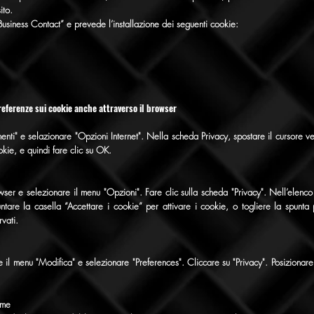
ito.
 “Business Contact” e prevede l’installazione dei seguenti cookie:
preferenze sui cookie anche attraverso il browser
umenti" e selazionare "Opzioni Internet". Nella scheda Privacy, spostare il cursore ve
ookie, e quindi fare clic su OK.
wser e selezionare il menu "Opzioni". Fare clic sulla scheda "Privacy". Nell’elenc
untare la casella “Accettare i cookie” per attivare i cookie, o togliere la spunta 
vati.
 il menu "Modifica" e selezionare "Preferences". Cliccare su "Privacy". Posizionare
ome