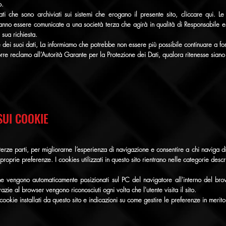
o.
ti che sono archiviati sui sistemi che erogano il presente sito, cliccare qui. Le 
ranno essere comunicate a una società terza che agirà in qualità di Responsabile es
 sua richiesta.
 dei suoi dati, La informiamo che potrebbe non essere più possibile continuare a forni
re reclamo all’Autorità Garante per la Protezione dei Dati, qualora ritenesse siano stat
SUI COOKIE
erze parti, per migliorarne l’esperienza di navigazione e consentire a chi naviga di u
 proprie preferenze. I cookies utilizzati in questo sito rientrano nelle categorie descri
 che vengono automaticamente posizionati sul PC del navigatore all'interno del bro
azie al browser vengono riconosciuti ogni volta che l'utente visita il sito.
 cookie installati da questo sito e indicazioni su come gestire le preferenze in merito