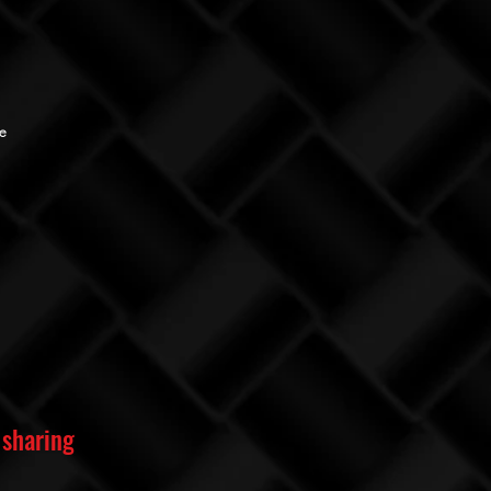
he
 sharing