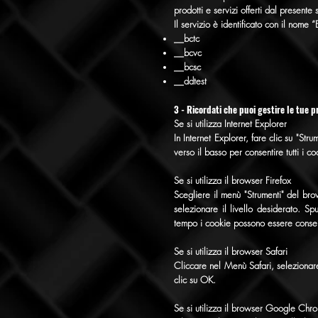
prodotti e servizi offerti dal presente s
Il servizio è identificato con il nome
__bctc
__bcvc
__bcsc
__ddtest
3 - Ricordati che puoi gestire le tue 
Se si utilizza Internet Explorer
In Internet Explorer, fare clic su "Str
verso il basso per consentire tutti i c
Se si utilizza il browser Firefox
Scegliere il menù "Strumenti" del bro
selezionare il livello desiderato. Sp
tempo i cookie possono essere conser
Se si utilizza il browser Safari
Cliccare nel Menù Safari, selezionare
clic su OK.
Se si utilizza il browser Google Chr