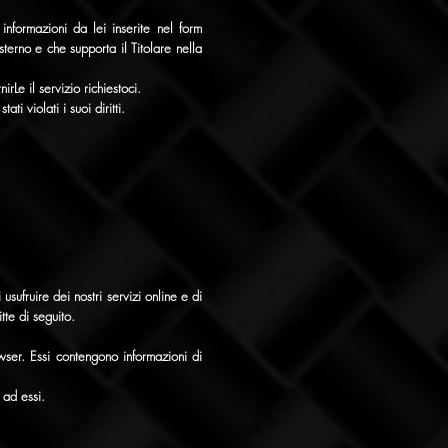
informazioni da lei inserite nel form
terno e che supporta il Titolare nella
rLe il servizio richiestoci.
i violati i suoi diritti.
sufruire dei nostri servizi online e di
tte di seguito.
wser. Essi contengono informazioni di
 ad essi.