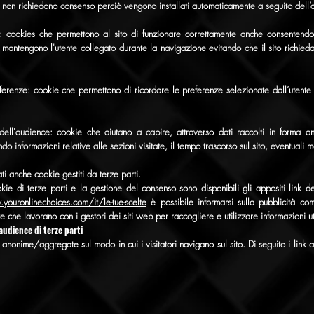
ito non richiedono consenso perciò vengono installati automaticamente a seguito dell’a
: cookies che permettono al sito di funzionare correttamente anche consentendo 
mantengono l'utente collegato durante la navigazione evitando che il sito richieda
eferenze: cookie che permettono di ricordare le preferenze selezionate dall’utent
e dell'audience: cookie che aiutano a capire, attraverso dati raccolti in forma 
endo informazioni relative alle sezioni visitate, il tempo trascorso sul sito, eventuali 
ti anche cookie gestiti da terze parti.
kie di terze parti e la gestione del consenso sono disponibili gli appositi link del
youronlinechoices.com/it/le-tue-scelte
è possibile informarsi sulla pubblicità co
e che lavorano con i gestori dei siti web per raccogliere e utilizzare informazioni util
'audience di terze parti
anonime/aggregate sul modo in cui i visitatori navigano sul sito. Di seguito i link a